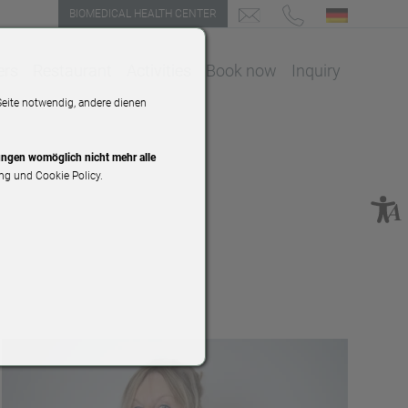
BIOMEDICAL HEALTH CENTER
E-mail request
Phone number
DE
ers
Restaurant
Activities
Book now
Inquiry
Seite notwendig, andere dienen
lungen womöglich nicht mehr alle
ng und Cookie Policy.