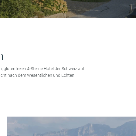
n
n, glutenfreien 4-Sterne Hotel der Schweiz auf
nsucht nach
dem Wesentlichen und Echten