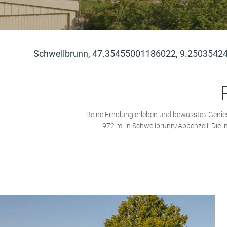
Schwellbrunn, 47.35455001186022, 9.2503542
Reine Erholung erleben und bewusstes Geni
972 m, in Schwellbrunn/Appenzell.
Die 