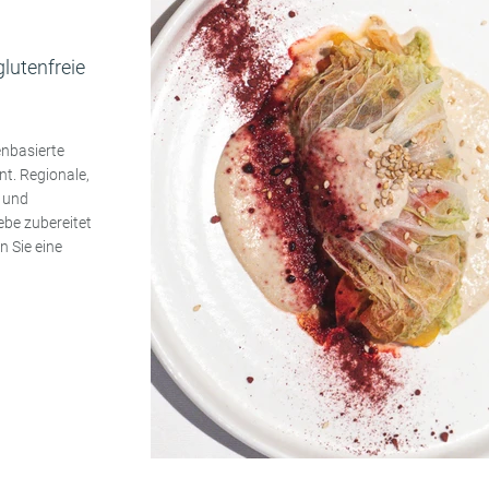
lutenfreie
enbasierte
t. Regionale,
n und
iebe zubereitet
n Sie eine