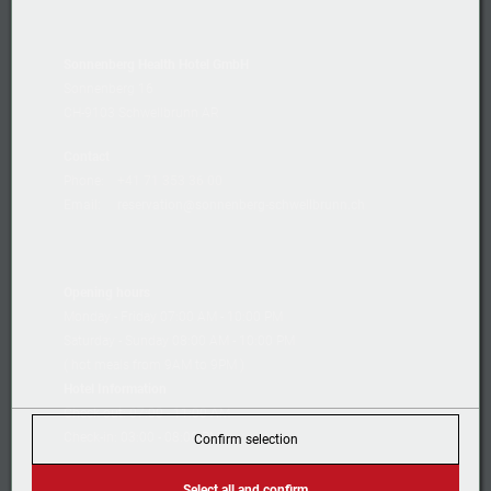
Sonnenberg Health Hotel GmbH
Sonnenberg 16
CH-9103 Schwellbrunn AR
Contact
Phone:
+41 71 353 36 00
Email:
reservation@sonnenberg-schwellbrunn.ch
Opening hours
Monday - Friday 07:00 AM - 10:00 PM
Saturday - Sunday 08:00 AM - 10:00 PM
( hot meals from 9AM to 9PM )
Hotel Information
Check-out: 07:00 - 11:00 AM
Check-in: 03:00 - 08:00 PM
Confirm selection
Select all and confirm