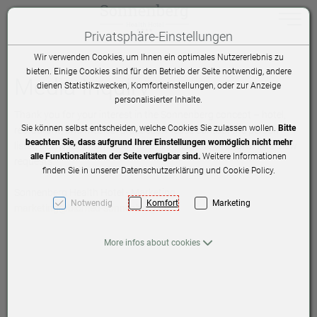
Toggle n
Privatsphäre-Einstellungen
Jump to content [AK + 0]
Jump to main menu [AK + 1]
Jump to Menu: Contact (mail, phone) and language change [AK + 2]
Jump to footer menu bottom (docked to browser… [AK + 3]
Jump to widget menu on the right [AK + 4]
Jump to content in footer [AK + 5]
Wir verwenden Cookies, um Ihnen ein optimales Nutzererlebnis zu
bieten. Einige Cookies sind für den Betrieb der Seite notwendig, andere
Media Inquiry
dienen Statistikzwecken, Komforteinstellungen, oder zur Anzeige
personalisierter Inhalte.
Thank you for your interest in the Sonnenberg concept – hotel,
Sie können selbst entscheiden, welche Cookies Sie zulassen wollen.
Bitte
restaurant, and medical practices. Please contact the person
beachten Sie, dass aufgrund Ihrer Einstellungen womöglich nicht mehr
listed below for information such as image, text, and/or interview
alle Funktionalitäten der Seite verfügbar sind.
Weitere Informationen
requests.
finden Sie in unserer Datenschutzerklärung und Cookie Policy.
Sonnenberg Health Hotel - Marketing
Notwendig
Komfort
Marketing
marketing@biomed-sonnenberg.ch
More infos about cookies